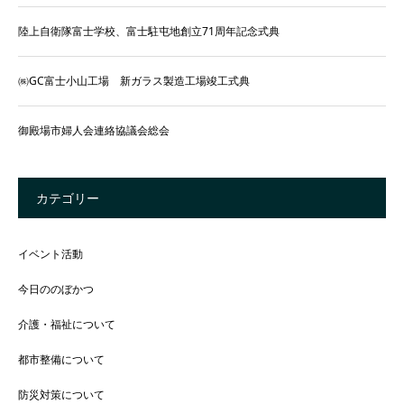
陸上自衛隊富士学校、富士駐屯地創立71周年記念式典
㈱GC富士小山工場 新ガラス製造工場竣工式典
御殿場市婦人会連絡協議会総会
カテゴリー
イベント活動
今日ののぼかつ
介護・福祉について
都市整備について
防災対策について