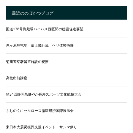
最近ののぼかつブログ
国道138号御殿場バイパス西区間の建設促進要望
滝ヶ原駐屯地 富士飛行班 ヘリ体験搭乗
菊川警察署留置施設の視察
高校出前講座
第34回静岡県健やか長寿スポーツ文化競技大会
ふじのくにセルロース循環経済国際展示会
東日本大震災復興支援イベント サンマ祭り