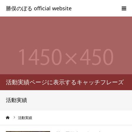
HOME
プロフィール
勝俣のぼるの志
のぼかつブログ
活動実績ページに表示するキャッチフレーズ
Facebook
活動実績
ーム
活動実績