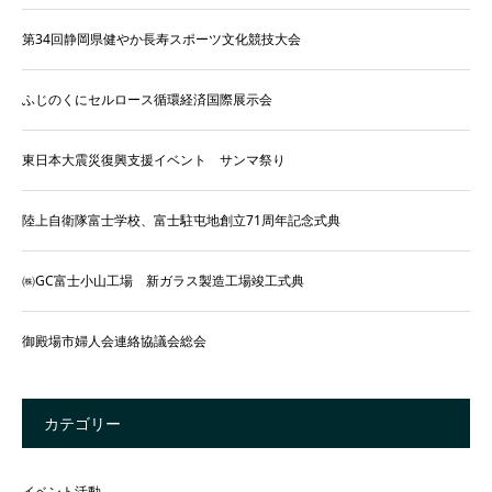
第34回静岡県健やか長寿スポーツ文化競技大会
ふじのくにセルロース循環経済国際展示会
東日本大震災復興支援イベント サンマ祭り
陸上自衛隊富士学校、富士駐屯地創立71周年記念式典
㈱GC富士小山工場 新ガラス製造工場竣工式典
御殿場市婦人会連絡協議会総会
カテゴリー
イベント活動