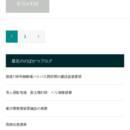
1
2
最近ののぼかつブログ
国道138号御殿場バイパス西区間の建設促進要望
滝ヶ原駐屯地 富士飛行班 ヘリ体験搭乗
菊川警察署留置施設の視察
高校出前講座