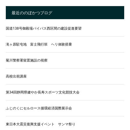
最近ののぼかつブログ
国道138号御殿場バイパス西区間の建設促進要望
滝ヶ原駐屯地 富士飛行班 ヘリ体験搭乗
菊川警察署留置施設の視察
高校出前講座
第34回静岡県健やか長寿スポーツ文化競技大会
ふじのくにセルロース循環経済国際展示会
東日本大震災復興支援イベント サンマ祭り