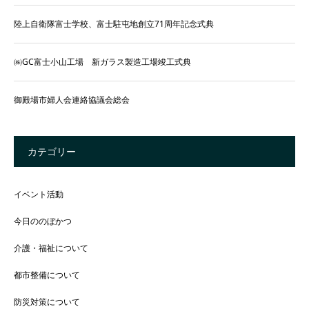
陸上自衛隊富士学校、富士駐屯地創立71周年記念式典
㈱GC富士小山工場 新ガラス製造工場竣工式典
御殿場市婦人会連絡協議会総会
カテゴリー
イベント活動
今日ののぼかつ
介護・福祉について
都市整備について
防災対策について