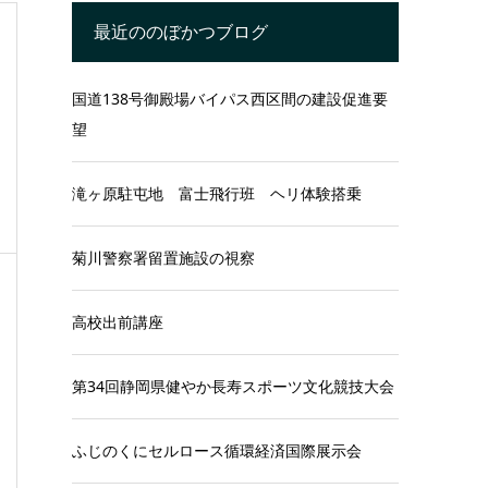
最近ののぼかつブログ
国道138号御殿場バイパス西区間の建設促進要
望
滝ヶ原駐屯地 富士飛行班 ヘリ体験搭乗
菊川警察署留置施設の視察
高校出前講座
第34回静岡県健やか長寿スポーツ文化競技大会
ふじのくにセルロース循環経済国際展示会