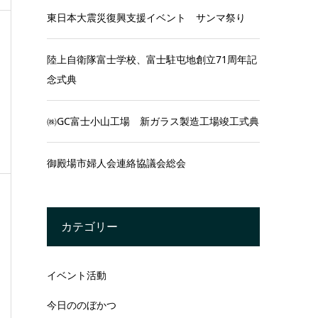
東日本大震災復興支援イベント サンマ祭り
陸上自衛隊富士学校、富士駐屯地創立71周年記
念式典
㈱GC富士小山工場 新ガラス製造工場竣工式典
御殿場市婦人会連絡協議会総会
カテゴリー
イベント活動
今日ののぼかつ