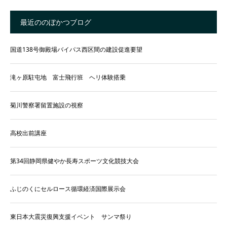
最近ののぼかつブログ
国道138号御殿場バイパス西区間の建設促進要望
滝ヶ原駐屯地 富士飛行班 ヘリ体験搭乗
菊川警察署留置施設の視察
高校出前講座
第34回静岡県健やか長寿スポーツ文化競技大会
ふじのくにセルロース循環経済国際展示会
東日本大震災復興支援イベント サンマ祭り