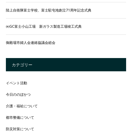
陸上自衛隊富士学校、富士駐屯地創立71周年記念式典
㈱GC富士小山工場 新ガラス製造工場竣工式典
御殿場市婦人会連絡協議会総会
カテゴリー
イベント活動
今日ののぼかつ
介護・福祉について
都市整備について
防災対策について