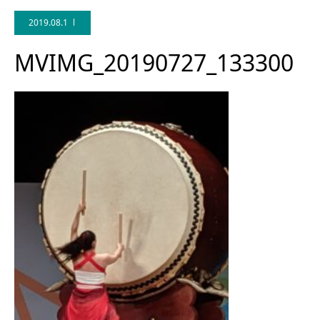
2019.08.1
MVIMG_20190727_133300
Facebook