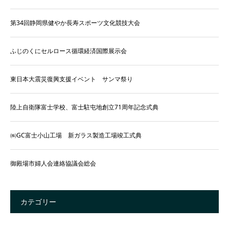
第34回静岡県健やか長寿スポーツ文化競技大会
ふじのくにセルロース循環経済国際展示会
東日本大震災復興支援イベント サンマ祭り
陸上自衛隊富士学校、富士駐屯地創立71周年記念式典
㈱GC富士小山工場 新ガラス製造工場竣工式典
御殿場市婦人会連絡協議会総会
カテゴリー