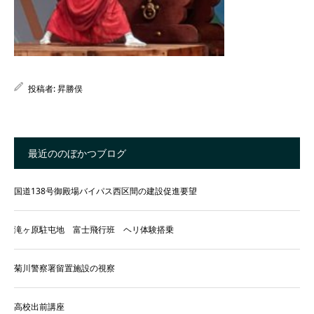
投稿者:
昇勝俣
最近ののぼかつブログ
国道138号御殿場バイパス西区間の建設促進要望
滝ヶ原駐屯地 富士飛行班 ヘリ体験搭乗
菊川警察署留置施設の視察
高校出前講座