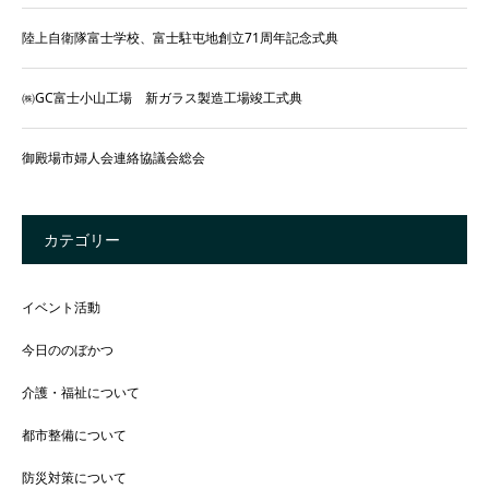
陸上自衛隊富士学校、富士駐屯地創立71周年記念式典
㈱GC富士小山工場 新ガラス製造工場竣工式典
御殿場市婦人会連絡協議会総会
カテゴリー
イベント活動
今日ののぼかつ
介護・福祉について
都市整備について
防災対策について