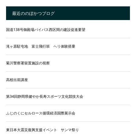
最近ののぼかつブログ
国道138号御殿場バイパス西区間の建設促進要望
滝ヶ原駐屯地 富士飛行班 ヘリ体験搭乗
菊川警察署留置施設の視察
高校出前講座
第34回静岡県健やか長寿スポーツ文化競技大会
ふじのくにセルロース循環経済国際展示会
東日本大震災復興支援イベント サンマ祭り