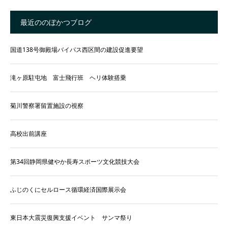
最近ののぼかつブログ
国道138号御殿場バイパス西区間の建設促進要望
滝ヶ原駐屯地 富士飛行班 ヘリ体験搭乗
菊川警察署留置施設の視察
高校出前講座
第34回静岡県健やか長寿スポーツ文化競技大会
ふじのくにセルロース循環経済国際展示会
東日本大震災復興支援イベント サンマ祭り