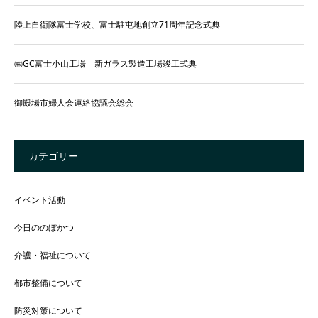
陸上自衛隊富士学校、富士駐屯地創立71周年記念式典
㈱GC富士小山工場 新ガラス製造工場竣工式典
御殿場市婦人会連絡協議会総会
カテゴリー
イベント活動
今日ののぼかつ
介護・福祉について
都市整備について
防災対策について