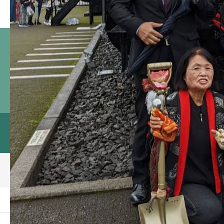
HOME
プロフィール
勝俣のぼるの志
ブログアーカイブページに表示するキャッチ
のぼかつブログ
フレーズ
Facebook
ブログ
ーム
ブログ
1665404111549