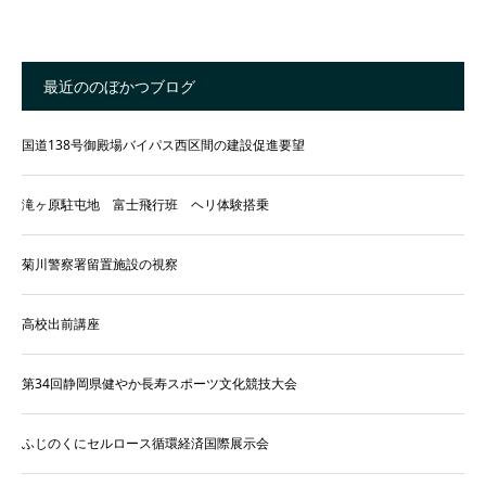
最近ののぼかつブログ
国道138号御殿場バイパス西区間の建設促進要望
滝ヶ原駐屯地 富士飛行班 ヘリ体験搭乗
菊川警察署留置施設の視察
高校出前講座
第34回静岡県健やか長寿スポーツ文化競技大会
ふじのくにセルロース循環経済国際展示会