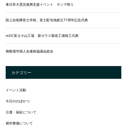
東日本大震災復興支援イベント サンマ祭り
陸上自衛隊富士学校、富士駐屯地創立71周年記念式典
㈱GC富士小山工場 新ガラス製造工場竣工式典
御殿場市婦人会連絡協議会総会
カテゴリー
イベント活動
今日ののぼかつ
介護・福祉について
都市整備について