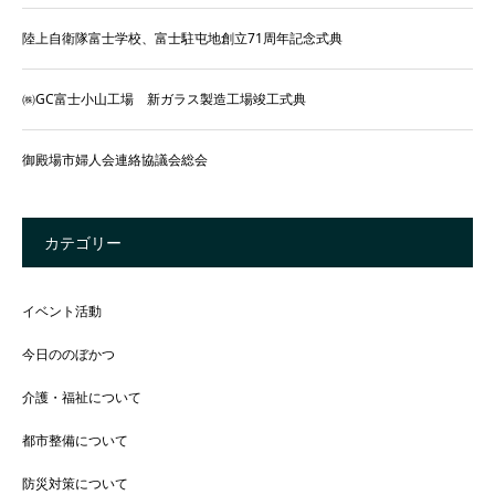
陸上自衛隊富士学校、富士駐屯地創立71周年記念式典
㈱GC富士小山工場 新ガラス製造工場竣工式典
御殿場市婦人会連絡協議会総会
カテゴリー
イベント活動
今日ののぼかつ
介護・福祉について
都市整備について
防災対策について