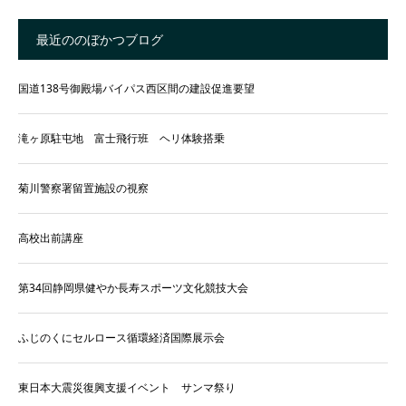
最近ののぼかつブログ
国道138号御殿場バイパス西区間の建設促進要望
滝ヶ原駐屯地 富士飛行班 ヘリ体験搭乗
菊川警察署留置施設の視察
高校出前講座
第34回静岡県健やか長寿スポーツ文化競技大会
ふじのくにセルロース循環経済国際展示会
東日本大震災復興支援イベント サンマ祭り