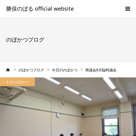
HOME
のぼかつブログ
プロフィール
勝俣のぼるの志
ーム
のぼかつブログ
今日ののぼかつ
県議会8月臨時議会
のぼかつブログ
今日ののぼかつ
Facebook