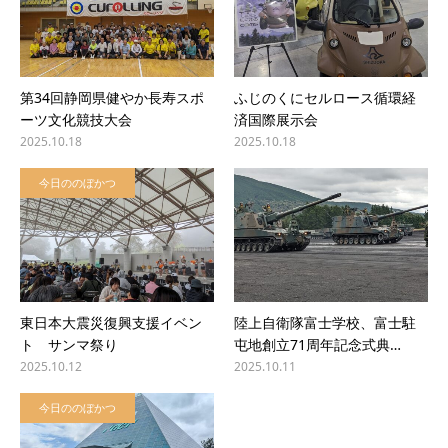
第34回静岡県健やか長寿スポ
ふじのくにセルロース循環経
ーツ文化競技大会
済国際展示会
2025.10.18
2025.10.18
今日ののぼかつ
東日本大震災復興支援イベン
陸上自衛隊富士学校、富士駐
ト サンマ祭り
屯地創立71周年記念式典…
2025.10.12
2025.10.11
今日ののぼかつ