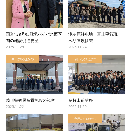
国道138号御殿場バイパス西区
滝ヶ原駐屯地 富士飛行班
間の建設促進要望
ヘリ体験搭乗
2025.11.29
2025.11.24
今日ののぼかつ
今日ののぼかつ
菊川警察署留置施設の視察
高校出前講座
2025.11.22
2025.11.20
今日ののぼかつ