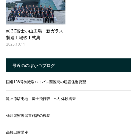
㈱GC富士小山工場 新ガラス
製造工場竣工式典
2025.10.11
最近ののぼかつブログ
国道138号御殿場バイパス西区間の建設促進要望
滝ヶ原駐屯地 富士飛行班 ヘリ体験搭乗
菊川警察署留置施設の視察
高校出前講座