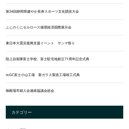
第34回静岡県健やか長寿スポーツ文化競技大会
ふじのくにセルロース循環経済国際展示会
東日本大震災復興支援イベント サンマ祭り
陸上自衛隊富士学校、富士駐屯地創立71周年記念式典
㈱GC富士小山工場 新ガラス製造工場竣工式典
御殿場市婦人会連絡協議会総会
カテゴリー