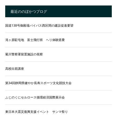
最近ののぼかつブログ
国道138号御殿場バイパス西区間の建設促進要望
滝ヶ原駐屯地 富士飛行班 ヘリ体験搭乗
菊川警察署留置施設の視察
高校出前講座
第34回静岡県健やか長寿スポーツ文化競技大会
ふじのくにセルロース循環経済国際展示会
東日本大震災復興支援イベント サンマ祭り