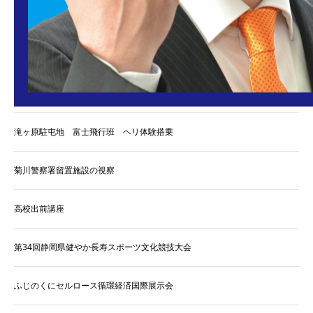
最近ののぼかつブログ
国道138号御殿場バイパス西区間の建設促進要望
滝ヶ原駐屯地 富士飛行班 ヘリ体験搭乗
菊川警察署留置施設の視察
高校出前講座
第34回静岡県健やか長寿スポーツ文化競技大会
ふじのくにセルロース循環経済国際展示会