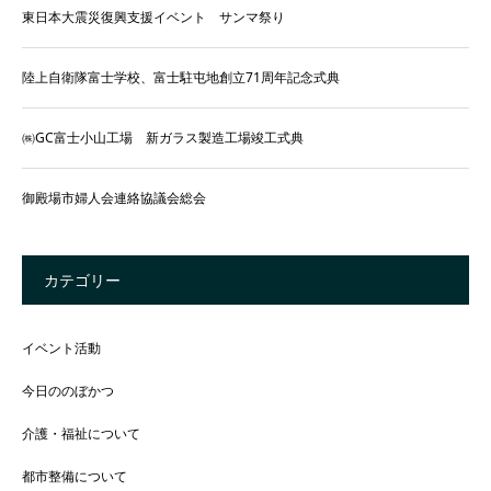
東日本大震災復興支援イベント サンマ祭り
陸上自衛隊富士学校、富士駐屯地創立71周年記念式典
㈱GC富士小山工場 新ガラス製造工場竣工式典
御殿場市婦人会連絡協議会総会
カテゴリー
イベント活動
今日ののぼかつ
介護・福祉について
都市整備について