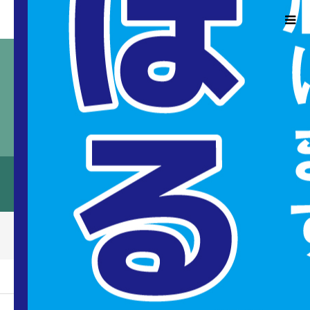
HOME
プロフィール
勝俣のぼるの志
ブログアーカイブページに表示するキャッチ
のぼかつブログ
フレーズ
Facebook
ブログ
ーム
ブログ
1548656742978