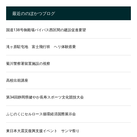
最近ののぼかつブログ
国道138号御殿場バイパス西区間の建設促進要望
滝ヶ原駐屯地 富士飛行班 ヘリ体験搭乗
菊川警察署留置施設の視察
高校出前講座
第34回静岡県健やか長寿スポーツ文化競技大会
ふじのくにセルロース循環経済国際展示会
東日本大震災復興支援イベント サンマ祭り