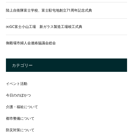
陸上自衛隊富士学校、富士駐屯地創立71周年記念式典
㈱GC富士小山工場 新ガラス製造工場竣工式典
御殿場市婦人会連絡協議会総会
カテゴリー
イベント活動
今日ののぼかつ
介護・福祉について
都市整備について
防災対策について