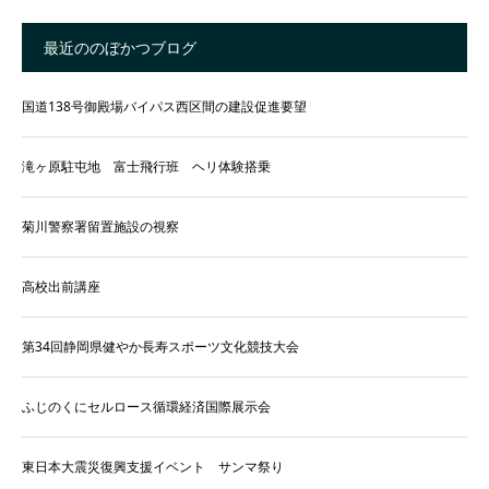
最近ののぼかつブログ
国道138号御殿場バイパス西区間の建設促進要望
滝ヶ原駐屯地 富士飛行班 ヘリ体験搭乗
菊川警察署留置施設の視察
高校出前講座
第34回静岡県健やか長寿スポーツ文化競技大会
ふじのくにセルロース循環経済国際展示会
東日本大震災復興支援イベント サンマ祭り