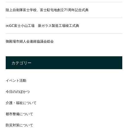
陸上自衛隊富士学校、富士駐屯地創立71周年記念式典
㈱GC富士小山工場 新ガラス製造工場竣工式典
御殿場市婦人会連絡協議会総会
カテゴリー
イベント活動
今日ののぼかつ
介護・福祉について
都市整備について
防災対策について