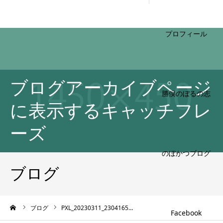
HOME
ブログアーカイブページ
プロフィール
に表示するキャッチフレ
ーズ
勝俣のぼるの志
ブログ
のぼかつブログ
ーム
ブログ
PXL_20230311_2304165…