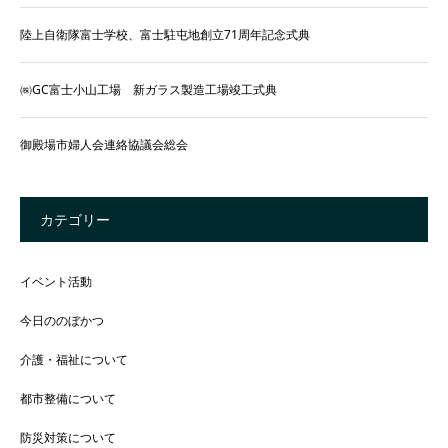
陸上自衛隊富士学校、富士駐屯地創立71周年記念式典
㈱GC富士小山工場 新ガラス製造工場竣工式典
御殿場市婦人会連絡協議会総会
カテゴリー
イベント活動
今日ののぼかつ
介護・福祉について
都市整備について
防災対策について