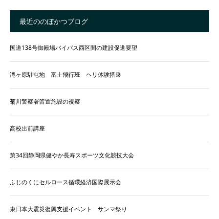
最近ののぼかつブログ
国道138号御殿場バイパス西区間の建設促進要望
滝ヶ原駐屯地 富士飛行班 ヘリ体験搭乗
菊川警察署留置施設の視察
高校出前講座
第34回静岡県健やか長寿スポーツ文化競技大会
ふじのくにセルロース循環経済国際展示会
東日本大震災復興支援イベント サンマ祭り