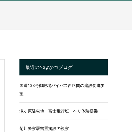
最近ののぼかつブログ
国道138号御殿場バイパス西区間の建設促進要
望
滝ヶ原駐屯地 富士飛行班 ヘリ体験搭乗
菊川警察署留置施設の視察