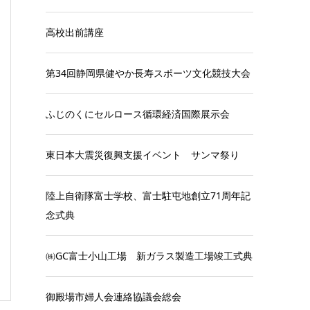
高校出前講座
第34回静岡県健やか長寿スポーツ文化競技大会
ふじのくにセルロース循環経済国際展示会
東日本大震災復興支援イベント サンマ祭り
陸上自衛隊富士学校、富士駐屯地創立71周年記
念式典
㈱GC富士小山工場 新ガラス製造工場竣工式典
御殿場市婦人会連絡協議会総会