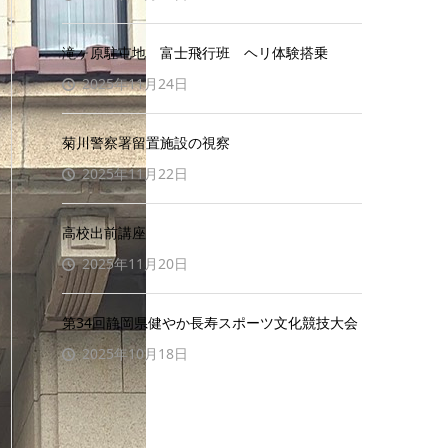
滝ヶ原駐屯地 富士飛行班 ヘリ体験搭乗
2025年11月24日
菊川警察署留置施設の視察
2025年11月22日
高校出前講座
2025年11月20日
第34回静岡県健やか長寿スポーツ文化競技大会
2025年10月18日