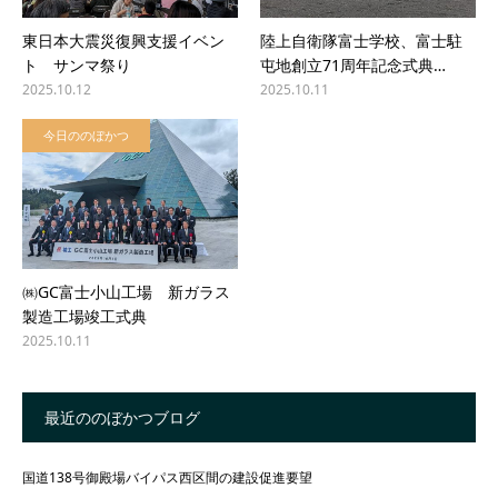
東日本大震災復興支援イベン
陸上自衛隊富士学校、富士駐
ト サンマ祭り
屯地創立71周年記念式典…
2025.10.12
2025.10.11
今日ののぼかつ
㈱GC富士小山工場 新ガラス
製造工場竣工式典
2025.10.11
最近ののぼかつブログ
国道138号御殿場バイパス西区間の建設促進要望