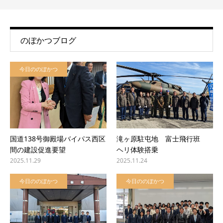
のぼかつブログ
今日ののぼかつ
国道138号御殿場バイパス西区
滝ヶ原駐屯地 富士飛行班
間の建設促進要望
ヘリ体験搭乗
2025.11.29
2025.11.24
今日ののぼかつ
今日ののぼかつ