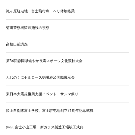
滝ヶ原駐屯地 富士飛行班 ヘリ体験搭乗
菊川警察署留置施設の視察
高校出前講座
第34回静岡県健やか長寿スポーツ文化競技大会
ふじのくにセルロース循環経済国際展示会
東日本大震災復興支援イベント サンマ祭り
陸上自衛隊富士学校、富士駐屯地創立71周年記念式典
㈱GC富士小山工場 新ガラス製造工場竣工式典