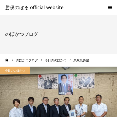
HOME
のぼかつブログ
プロフィール
勝俣のぼるの志
ーム
のぼかつブログ
今日ののぼかつ
県政策要望
のぼかつブログ
今日ののぼかつ
Facebook