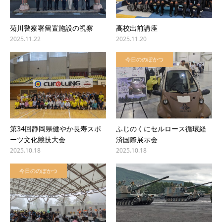
菊川警察署留置施設の視察
高校出前講座
2025.11.22
2025.11.20
今日ののぼかつ
第34回静岡県健やか長寿スポ
ふじのくにセルロース循環経
ーツ文化競技大会
済国際展示会
2025.10.18
2025.10.18
今日ののぼかつ