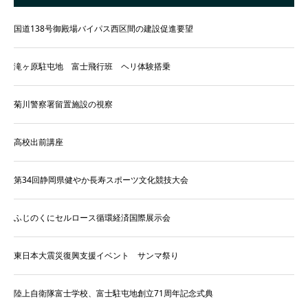
国道138号御殿場バイパス西区間の建設促進要望
滝ヶ原駐屯地 富士飛行班 ヘリ体験搭乗
菊川警察署留置施設の視察
高校出前講座
第34回静岡県健やか長寿スポーツ文化競技大会
ふじのくにセルロース循環経済国際展示会
東日本大震災復興支援イベント サンマ祭り
陸上自衛隊富士学校、富士駐屯地創立71周年記念式典