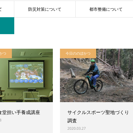
て
防災対策について
都市整備について
かつ
今日ののぼかつ
食堂担い手養成講座
サイクルスポーツ聖地づくり
調査
8
2020.03.27