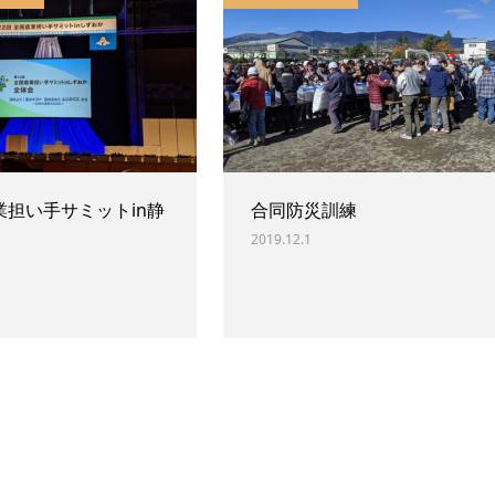
業担い手サミットin静
合同防災訓練
2019.12.1